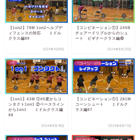
【1on2】79M 1on2ヘルプデ
【コンビネーション①】245B
ィフェンスの対応 ミドル
チェアードリブルからのシュ
クラス編89
ート ビギナークラス編㊿
2024年9月8日
2024年8月25日
1on1
コンビネーション①
【1on1】43M ①45度からコ
【コンビネーション①】281M
ンタクト1on1 ②ベースライン
コーンシュート ミドルク
から1on1 ミドルクラス編
ラス編87
88
2024年8月18日
2024年8月11日
2on2 3on3 4on4
コンビネーション①