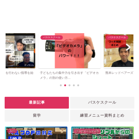
バスケスクール
バスケスクール
暴言を行わない指導を始
子どもたちの集中力を引き出す「ビデオカ
熊本レッドベアーズ コ
..
メラ」の別の使い方...
最新記事
バスケスクール
留学
練習メニュー資料まとめ
1on1
コンビネーション①