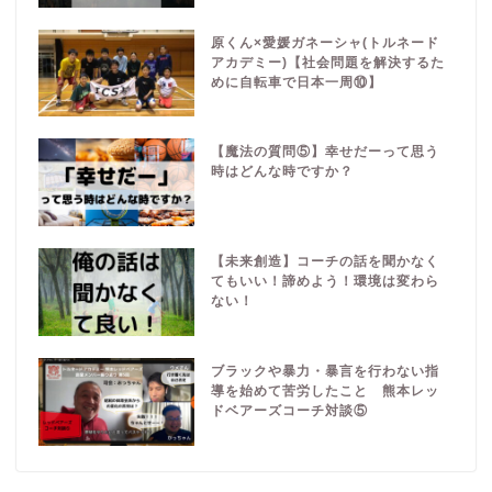
原くん×愛媛ガネーシャ(トルネード
アカデミー)【社会問題を解決するた
めに自転車で日本一周⑩】
【魔法の質問⑤】幸せだーって思う
時はどんな時ですか？
【未来創造】コーチの話を聞かなく
てもいい！諦めよう！環境は変わら
ない！
ブラックや暴力・暴言を行わない指
導を始めて苦労したこと 熊本レッ
ドベアーズコーチ対談⑤