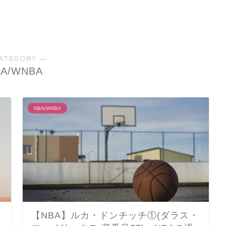
ATEGORY ―
BA/WNBA
NBA/WNBA
・
【NBA】ルカ・ドンチッチ①(ダラス・