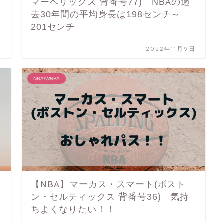
マーベリックス 背番号77) NBAの過
去30年間の平均身長は198センチ～
201センチ
日
2022年11月9日
NBA/WNBA
・
【NBA】マーカス・スマート(ボスト
ン・セルティックス 背番号36) 気持
ちよくなりたい！！