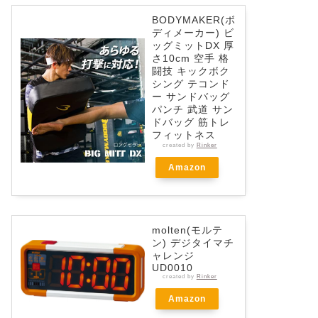
BODYMAKER(ボ
ディメーカー) ビ
ッグミットDX 厚
さ10cm 空手 格
闘技 キックボク
シング テコンド
ー サンドバッグ
パンチ 武道 サン
ドバッグ 筋トレ
フィットネス
created by
Rinker
Amazon
molten(モルテ
ン) デジタイマチ
ャレンジ
UD0010
created by
Rinker
Amazon