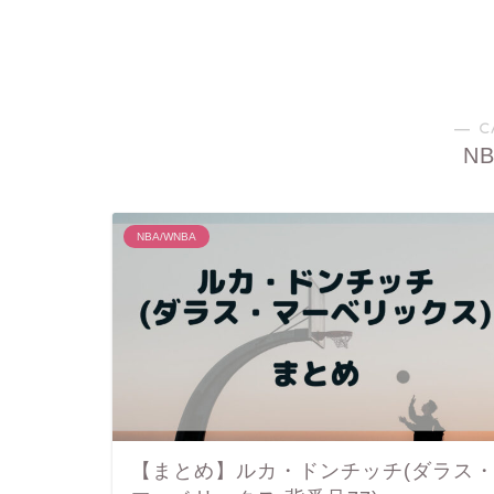
― C
N
NBA/WNBA
【まとめ】ルカ・ドンチッチ(ダラス