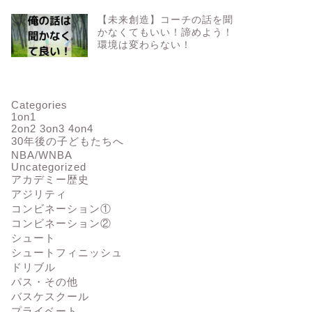
【未来創造】コーチの話を聞
かなくてもいい！諦めよう！
環境は変わらない！
Categories
1on1
2on2 3on3 4on4
30年後の子どもたちへ
NBA/WNBA
Uncategorized
アカデミー歴史
アジリティ
コンビネーション①
コンビネーション②
シュート
シュートフィニッシュ
ドリブル
パス・その他
バスケスクール
プライベート