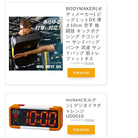
BODYMAKER(ボ
ディメーカー) ビ
ッグミットDX 厚
さ10cm 空手 格
闘技 キックボク
シング テコンド
ー サンドバッグ
パンチ 武道 サン
ドバッグ 筋トレ
フィットネス
created by
Rinker
Amazon
molten(モルテ
ン) デジタイマチ
ャレンジ
UD0010
created by
Rinker
Amazon