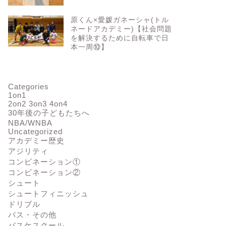
原くん×愛媛ガネーシャ(トル
ネードアカデミー)【社会問題
を解決するために自転車で日
本一周⑩】
Categories
1on1
2on2 3on3 4on4
30年後の子どもたちへ
NBA/WNBA
Uncategorized
アカデミー歴史
アジリティ
コンビネーション①
コンビネーション②
シュート
シュートフィニッシュ
ドリブル
パス・その他
バスケスクール