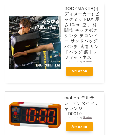
BODYMAKER(ボ
ディメーカー) ビ
ッグミットDX 厚
さ10cm 空手 格
闘技 キックボク
シング テコンド
ー サンドバッグ
パンチ 武道 サン
ドバッグ 筋トレ
フィットネス
created by
Rinker
Amazon
molten(モルテ
ン) デジタイマチ
ャレンジ
UD0010
created by
Rinker
Amazon