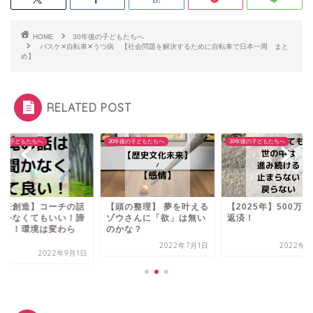
HOME
30年後の子どもたちへ
バスケ✕自転車✕うつ病 【社会問題を解決するために自転車で日本一周 まと
め】
RELATED POST
年後の子どもたちへ
30年後の子どもたちへ
30年後の子どもたちへ
未来創造】コーチの話
【頭の整理】 夢を叶える
【2025年】500万
聞かなくてもいい！諦
ゾウさんに「欲」は無い
返済！
よう！環境は変わら
のかな？
.
2022年7月1日
2022年7
2022年9月1日