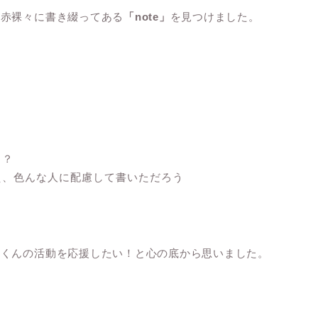
を赤裸々に書き綴ってある
「note」
を見つけました。
う？
え、色んな人に配慮して書いただろう
匠くんの活動を応援したい！と心の底から思いました。