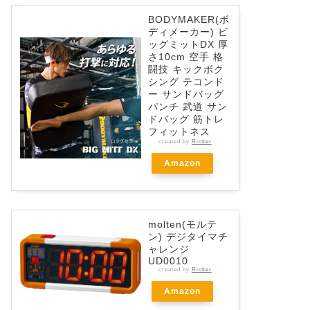
BODYMAKER(ボ
ディメーカー) ビ
ッグミットDX 厚
さ10cm 空手 格
闘技 キックボク
シング テコンド
ー サンドバッグ
パンチ 武道 サン
ドバッグ 筋トレ
フィットネス
created by
Rinker
Amazon
molten(モルテ
ン) デジタイマチ
ャレンジ
UD0010
created by
Rinker
Amazon