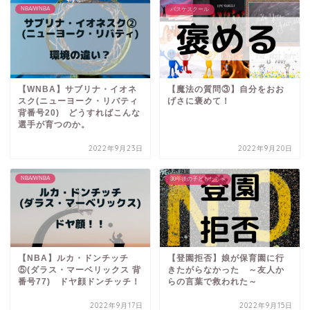
NBA/WNBA
バスケスクール
【WNBA】サブリナ・イオネ
【魔法の質問③】自分をおお
スク(ニューヨーク・リバティ
げさに褒めて！
背番号20) どうすればこんな
選手が育つのか。
2022年9月23日
2022年9月20日
NBA/WNBA
30年後の子どもたちへ
【NBA】ルカ・ドンチッチ
【登園拒否】娘が保育園に行
⑤(ダラス・マーベリックス 背
きたがらなかった ～友人か
番号77) ドヤ顔ドンチッチ！
らの言葉で救われた～
2022年9月17日
2022年9月15日