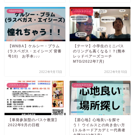
NBA/WNBA
バスケスクール
【WNBA】ケルシー・プラム
【テーマ】小学生のミニバス
(ラスベガス・エイシーズ 背番
のリングも高くなる！？(熊本
号10) お手本♪♪♪
レッドベアーズコーチ
MTG/2022年7月)
2022年9月13日
2022年9月10日
バスケスクール
バスケスクール
【単発参加型のバスケ教室】
【居心地】心地良いを探そ
2022年9月の日程
う！ ウイルスとの向き合い方
(トルネードアカデミー代表者