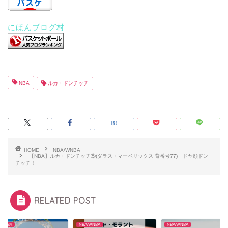
にほんブログ村
NBA
ルカ・ドンチッチ
HOME
NBA/WNBA
【NBA】ルカ・ドンチッチ⑤(ダラス・マーベリックス 背番号77) ドヤ顔ドン
チッチ！
RELATED POST
/WNBA
NBA/WNBA
NBA/WNBA