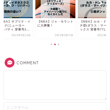
WNBA】サブリナ・イ
【NBA】ジャ・モラント
【NBA】ルカ・ドン
ネスク(ニューヨー
に大興奮！
チ⑥(ダラス・マーベ
リバティ 背番号2...
ックス 背番号77)...
2022年9月23日
2022年3月11日
2022年1
COMMENT