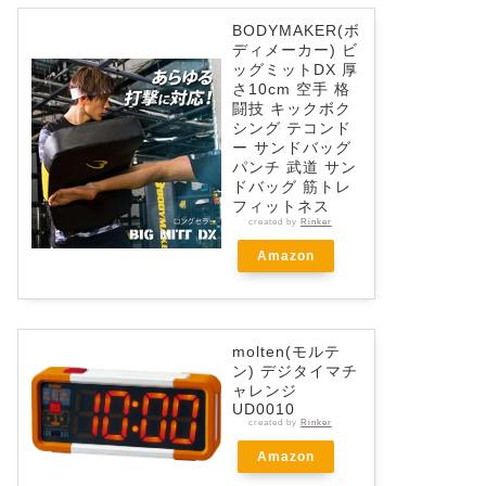
BODYMAKER(ボ
ディメーカー) ビ
ッグミットDX 厚
さ10cm 空手 格
闘技 キックボク
シング テコンド
ー サンドバッグ
パンチ 武道 サン
ドバッグ 筋トレ
フィットネス
created by
Rinker
Amazon
molten(モルテ
ン) デジタイマチ
ャレンジ
UD0010
created by
Rinker
Amazon