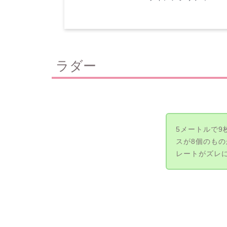
ラダー
5メートルで9
スが8個のも
レートがズレ