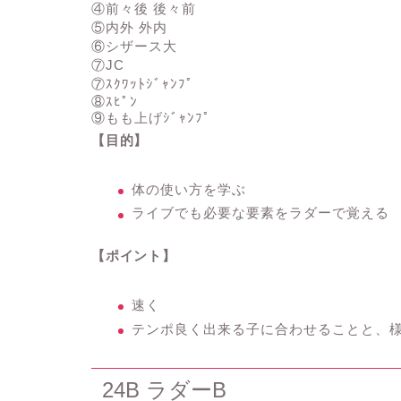
④前々後 後々前
⑤内外 外内
⑥シザース大
⑦JC
⑦ｽｸﾜｯﾄｼﾞｬﾝﾌﾟ
⑧ｽﾋﾟﾝ
⑨もも上げｼﾞｬﾝﾌﾟ
【目的】
体の使い方を学ぶ
ライブでも必要な要素をラダーで覚える
【ポイント】
速く
テンポ良く出来る子に合わせることと、
24B ラダーB