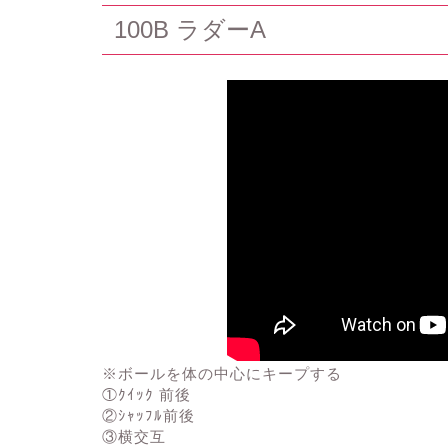
100B ラダーA
※ボールを体の中心にキープする
①ｸｲｯｸ 前後
②ｼｬｯﾌﾙ前後
③横交互