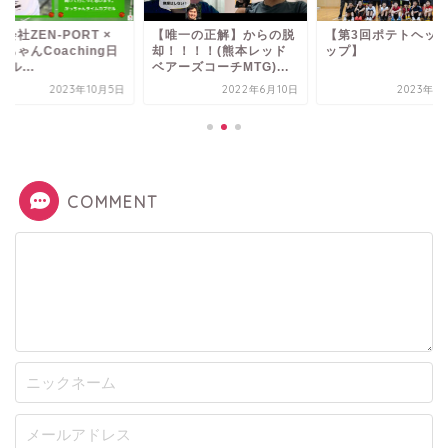
会社ZEN-PORT ×
【唯一の正解】からの脱
【第3回ポテトヘッ
ちゃんCoaching日
却！！！！(熊本レッド
ップ】
トル...
ベアーズコーチMTG)...
2023年10月5日
2022年6月10日
2023年1
COMMENT