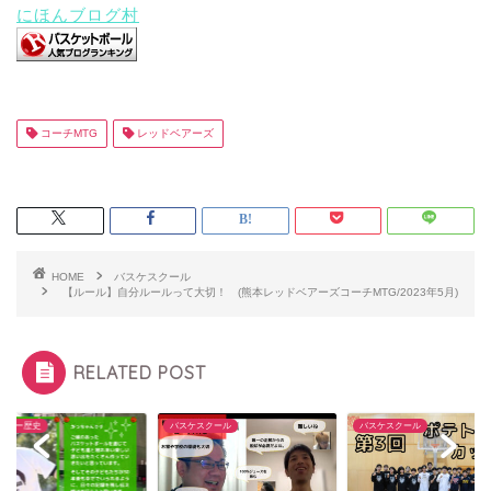
にほんブログ村
コーチMTG
レッドベアーズ
HOME
バスケスクール
【ルール】自分ルールって大切！ (熊本レッドベアーズコーチMTG/2023年5月)
RELATED POST
デミー歴史
バスケスクール
バスケスクール