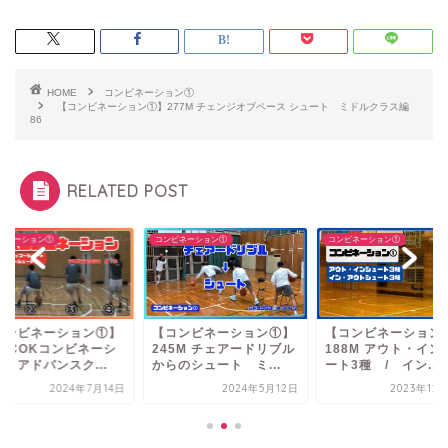
HOME
コンビネーション①
【コンビネーション①】277M チェンジオブペース シュート ミドルクラス編
86
RELATED POST
ビネーション①
コンビネーション①
コンビネーション①
コンビネーション①】
【コンビネーション①】
【コンビネーション
A COKコンビネーシ
245M チェアードリブル
188M アウト・イン
 アドバンスク...
からのシュート ミ...
ート3種 / イン...
2024年7月14日
2024年5月12日
2023年12