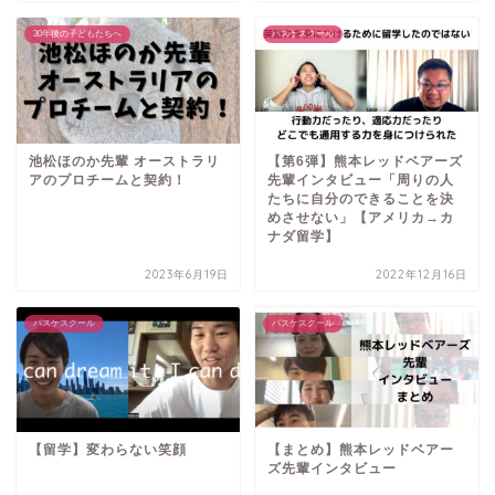
30年後の子どもたちへ
バスケスクール
池松ほのか先輩 オーストラリ
【第6弾】熊本レッドベアーズ
アのプロチームと契約！
先輩インタビュー「周りの人
たちに自分のできることを決
めさせない」【アメリカ→カ
ナダ留学】
2023年6月19日
2022年12月16日
バスケスクール
バスケスクール
【留学】変わらない笑顔
【まとめ】熊本レッドベアー
ズ先輩インタビュー