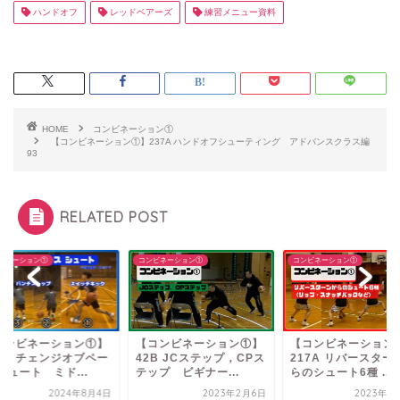
ハンドオフ
レッドベアーズ
練習メニュー資料
HOME
コンビネーション①
【コンビネーション①】237A ハンドオフシューティング アドバンスクラス編
93
RELATED POST
ビネーション①
コンビネーション①
コンビネーション①
コンビネーション①】
【コンビネーション①】
【コンビネーション
77M チェンジオブペー
42B JCステップ，CPス
217A リバースター
シュート ミド...
テップ ビギナー...
らのシュート6種 ...
2024年8月4日
2023年2月6日
2023年6