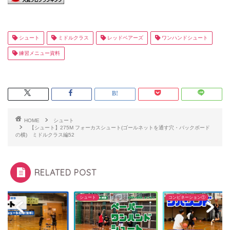
シュート
ミドルクラス
レッドベアーズ
ワンハンドシュート
練習メニュー資料
HOME
シュート
【シュート】275M フォーカスシュート(ゴールネットを通す穴・バックボード
の横) ミドルクラス編52
RELATED POST
ート
シュート
コンビネーション①