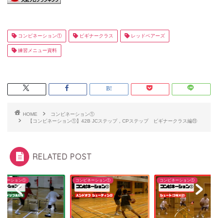
コンビネーション①
ビギナークラス
レッドベアーズ
練習メニュー資料
HOME
コンビネーション①
【コンビネーション①】42B JCステップ，CPステップ ビギナークラス編⑪
RELATED POST
ビネーション①
コンビネーション①
コンビネーション①