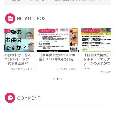
RELATED POST
ケスクール
バスケスクール
バスケスクール
ご飯のお供】は、なん
【単発参加型のバスケ教
【新米販売開始】今
すか？(トルネードア
室】 2022年8月の日程
トルネードアカデミ
ミー代表者会議20...
ァームのお米ができ
し...
2022年12月24日
2022年8月10日
2022年11
COMMENT