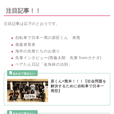
注目記事！！
注目記事は以下のとおりです。
自転車で日本一周の原匠くん 来熊
進級者発表
海外の先輩たちのお便り
先輩インタビュー(西倫太朗 先輩 fromカナダ)
ベアたん日記「金魚鉢の法則」
原くん×熊本！！！【社会問題を
解決するために自転車で日本一
周⑪】