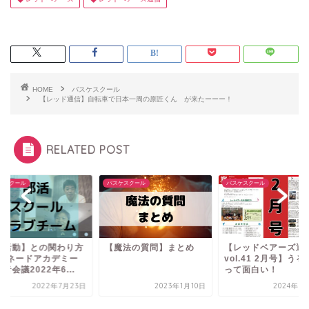
HOME
バスケスクール
【レッド通信】自転車で日本一周の原匠くん が来たーーー！
RELATED POST
ケスクール
バスケスクール
バスケスクール
部活動】との関わり方
【魔法の質問】まとめ
【レッドベアーズ通
トルネードアカデミー
vol.41 2月号】う
者会議2022年6...
って面白い！
2022年7月23日
2023年1月10日
2024年3