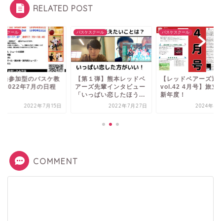
RELATED POST
ケスクール
バスケスクール
バスケスクール
単発参加型のバスケ教
【第１弾】熊本レッドベ
【レッドベアーズ通
 2022年7月の日程
アーズ先輩インタビュー
vol.42 4月号】旅
「いっぱい恋したほう...
新年度！
2022年7月15日
2022年7月27日
2024年4
COMMENT