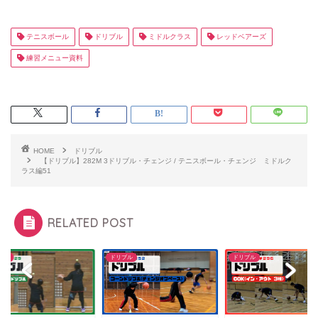
テニスボール
ドリブル
ミドルクラス
レッドベアーズ
練習メニュー資料
HOME
ドリブル
【ドリブル】282M 3ドリブル・チェンジ / テニスボール・チェンジ ミドルク
ラス編51
RELATED POST
ブル
ドリブル
ドリブル