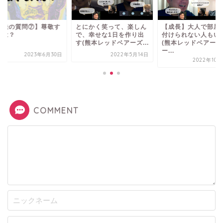
魔法の質問⑦】尊敬す
とにかく笑って、楽しん
【成長】大人で部屋
人は？
で、幸せな1日を作り出
付けられない人もい
す(熊本レッドベアーズ...
(熊本レッドベアーズ
ー...
2023年6月30日
2022年5月14日
2022年10月
COMMENT