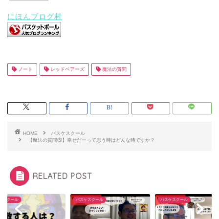
にほんブログ村
ノート
レッドベアーズ
魔法の質問
HOME
バスケスクール
【魔法の質問⑤】幸せだーって思う時はどんな時ですか？
RELATED POST
ケスクール
バスケスクール
バスケスクール