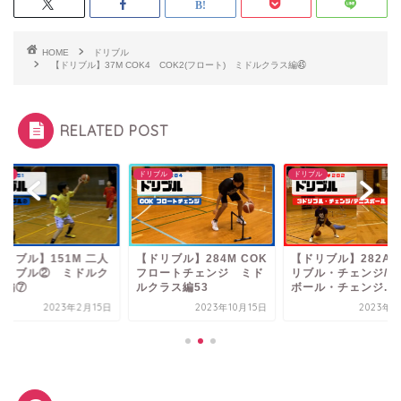
HOME
ドリブル
【ドリブル】37M COK4 COK2(フロート) ミドルクラス編㊺
RELATED POST
ブル
ドリブル
ドリブル
ドリブル】151M 二人
【ドリブル】284M COK
【ドリブル】282A 
ドリブル② ミドルク
フロートチェンジ ミド
リブル・チェンジ/テ
ス編⑦
ルクラス編53
ボール・チェンジ...
2023年2月15日
2023年10月15日
2023年8