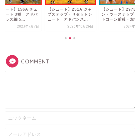
シュート】156A チェ
【シュート】251A ジャ
【シュート】297B 
シュート 3種 アドバ
ブステップ・リセットシ
ン・ツーステップシ
クラス編 5...
ュート アドバンス...
トコーン前後・左右ム.
2023年7月7日
2023年10月26日
2024年6
COMMENT