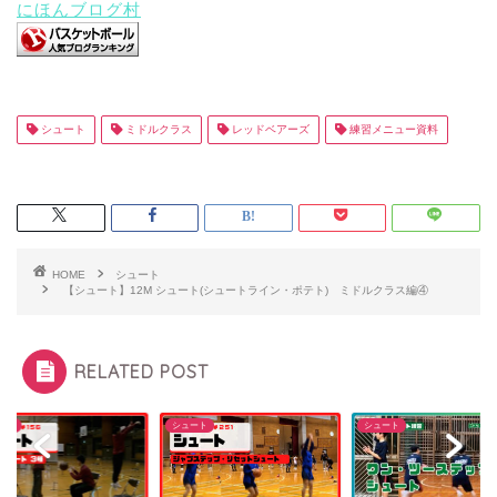
にほんブログ村
シュート
ミドルクラス
レッドベアーズ
練習メニュー資料
HOME
シュート
【シュート】12M シュート(シュートライン・ポテト) ミドルクラス編④
RELATED POST
ート
シュート
シュート