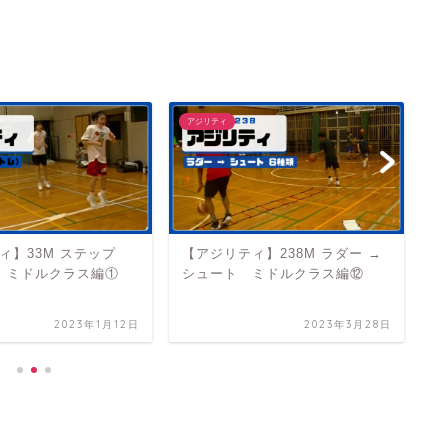
アジリティ
ア
ィ】33M ステップ
【アジリティ】238M ラダー →
【
レ) ミドルクラス編①
シュート ミドルクラス編⑫
②
編
2023年1月12日
2023年3月28日