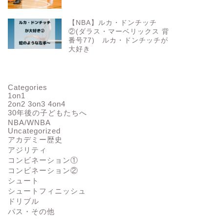
【NBA】ルカ・ドンチッチ
②(ダラス・マーベリックス 背
番号77) ルカ・ドンチッチが
大好き
ジリティ
アジリティ
Categories
1on1
2on2 3on3 4on4
30年後の子どもたちへ
NBA/WNBA
SUMO】57A SUMOドリル
【アジリティ】33M ステップ
Uncategorized
(ドリブル) アドバンスクラス
(TIMトレ) ミドルクラス編①
アカデミー歴史
㊱
アジリティ
2023年5月10日
2023年1月12
コンビネーション①
コンビネーション②
シュート
シュートフィニッシュ
ドリブル
パス・その他