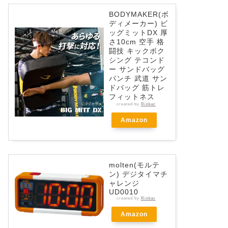
BODYMAKER(ボ
ディメーカー) ビ
ッグミットDX 厚
さ10cm 空手 格
闘技 キックボク
シング テコンド
ー サンドバッグ
パンチ 武道 サン
ドバッグ 筋トレ
フィットネス
created by
Rinker
Amazon
molten(モルテ
ン) デジタイマチ
ャレンジ
UD0010
created by
Rinker
Amazon