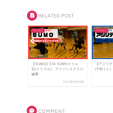
RELATED POST
アジリティ
アジリティ
M ラダー →
【SUMO】57A SUMOドリル
【アジリテ
ラス編⑫
②(ドリブル) アドバンスクラス
(TIMト
編㊱
2023年3月28日
2023年5月10日
COMMENT