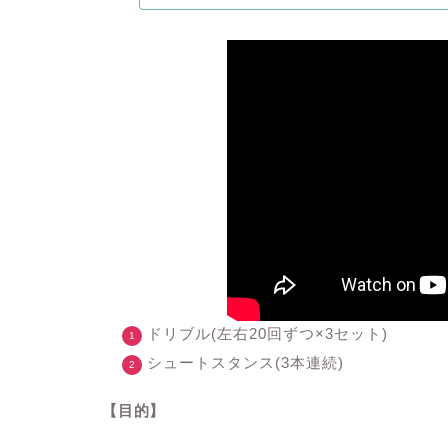
ドリブル(左右20回ずつ×3セット)
シュートスタンス(3本連続)
【目的】