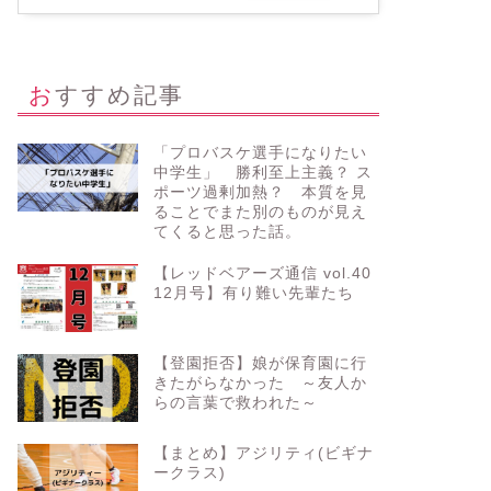
おすすめ記事
「プロバスケ選手になりたい
中学生」 勝利至上主義？ ス
ポーツ過剰加熱？ 本質を見
ることでまた別のものが見え
てくると思った話。
【レッドベアーズ通信 vol.40
12月号】有り難い先輩たち
【登園拒否】娘が保育園に行
きたがらなかった ～友人か
らの言葉で救われた～
【まとめ】アジリティ(ビギナ
ークラス)