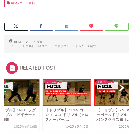
練習メニュー資料
HOME
ドリブル
【ドリブル】53M スロー イスドリブル ミドルクラス編⑮
RELATED POST
ブル
ドリブル
ドリブル
ドリブル】166B ラダ
【ドリブル】211A コー
【ドリブル】253A 
ドリブル ビギナーク
ン クロス ドリブル (クロ
ーボールドリブル 
ス編㊴
スオーバー,...
バンスクラス編 5...
2023年6月26日
2023年5月18日
2023年7