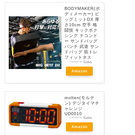
BODYMAKER(ボ
ディメーカー) ビ
ッグミットDX 厚
さ10cm 空手 格
闘技 キックボク
シング テコンド
ー サンドバッグ
パンチ 武道 サン
ドバッグ 筋トレ
フィットネス
created by
Rinker
Amazon
molten(モルテ
ン) デジタイマチ
ャレンジ
UD0010
created by
Rinker
Amazon