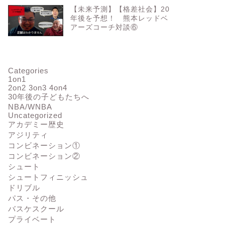
【未来予測】【格差社会】20
年後を予想！ 熊本レッドベ
アーズコーチ対談⑥
Categories
1on1
2on2 3on3 4on4
30年後の子どもたちへ
NBA/WNBA
Uncategorized
アカデミー歴史
アジリティ
コンビネーション①
コンビネーション②
シュート
シュートフィニッシュ
ドリブル
パス・その他
バスケスクール
プライベート