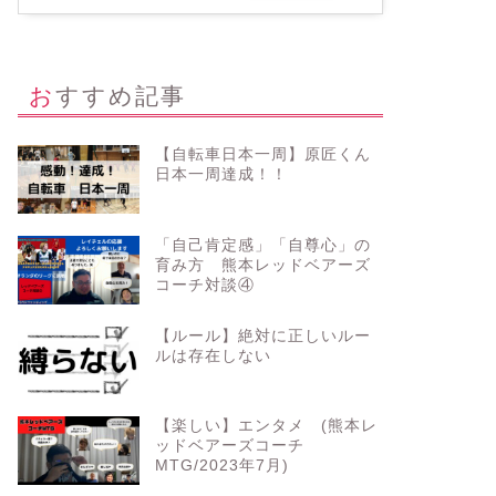
おすすめ記事
【自転車日本一周】原匠くん
日本一周達成！！
「自己肯定感」「自尊心」の
育み方 熊本レッドベアーズ
コーチ対談④
【ルール】絶対に正しいルー
ルは存在しない
【楽しい】エンタメ (熊本レ
ッドベアーズコーチ
MTG/2023年7月)