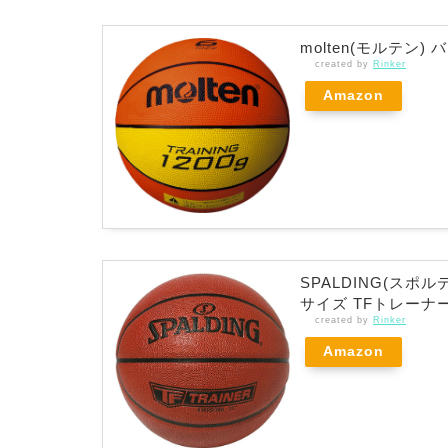
molten(モルテン)
created by
Rinker
Amazon
SPALDING(スポ
サイズ TFトレーナー
created by
Rinker
Amazon