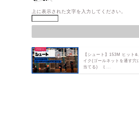
上に表示された文字を入力してください。
【シュート】153M ヒット&
イク(ゴールネットを通す穴
当てる) ミ...