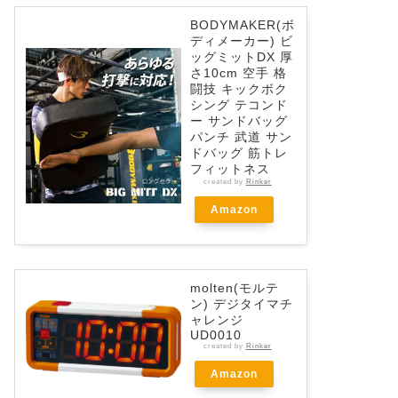
BODYMAKER(ボ
ディメーカー) ビ
ッグミットDX 厚
さ10cm 空手 格
闘技 キックボク
シング テコンド
ー サンドバッグ
パンチ 武道 サン
ドバッグ 筋トレ
フィットネス
created by
Rinker
Amazon
molten(モルテ
ン) デジタイマチ
ャレンジ
UD0010
created by
Rinker
Amazon