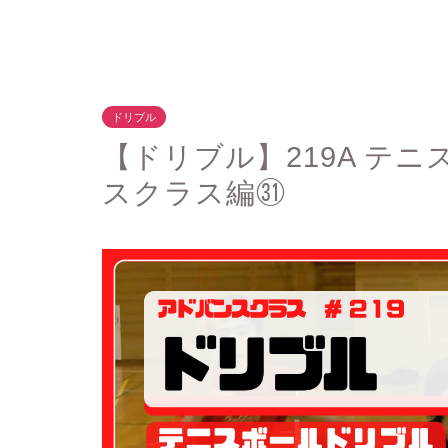
ドリブル
【ドリブル】219A テ
スクラス編㉛