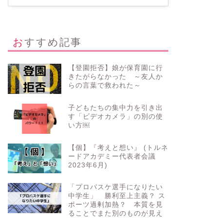
おすすめ記事
【登園拒否】娘が保育園に行
きたがらなかった ～友人か
らの言葉で救われた～
子どもたちの集中力を引き出
す「ビデオカメラ」の別の使
い方￼
【個】『考えと想い』 (トルネ
ードアカデミー代表者会議
2023年6月)
リブル
ドリブル
「プロバスケ選手になりたい
中学生」 勝利至上主義？ ス
ポーツ過剰加熱？ 本質を見
ることでまた別のものが見え