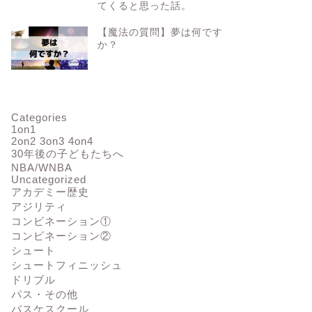
てくると思った話。
ドリブル】37B COK3(フロー
【ドリブル】53M スロー イスド
) ビギナークラス編㉝
リブル ミドルクラス編⑮
【魔法の質問】夢は何です
か？
2023年5月2日
2023年4月1
Categories
1on1
2on2 3on3 4on4
30年後の子どもたちへ
NBA/WNBA
Uncategorized
アカデミー歴史
アジリティ
コンビネーション①
コンビネーション②
シュート
シュートフィニッシュ
ドリブル
パス・その他
バスケスクール