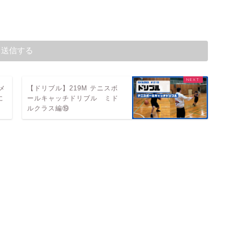
メ
【ドリブル】219M テニスボ
に
ールキャッチドリブル ミド
ルクラス編⑲