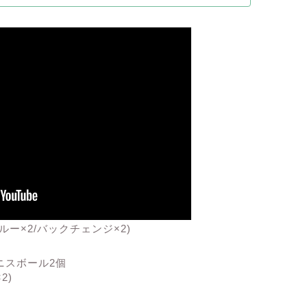
ー×2/バックチェンジ×2)
テニスボール2個
2)