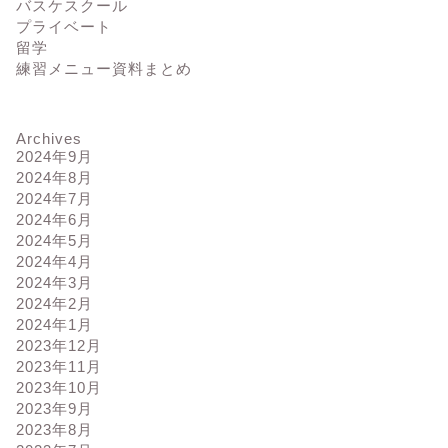
バスケスクール
プライベート
留学
練習メニュー資料まとめ
リブル
ドリブル
Archives
2024年9月
2024年8月
2024年7月
2024年6月
2024年5月
その他】40M 追いかけっ子(ド
【ドリブル】211A コーン クロ
2024年4月
ブル) ミドルクラス編⑬
ス ドリブル (クロスオーバー,ボ
2024年3月
クシングステップ...
2024年2月
2023年3月30日
2023年5月18
2024年1月
2023年12月
2023年11月
2023年10月
2023年9月
2023年8月