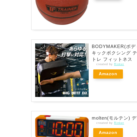
BODYMAKER(ボ
キックボクシング テ
トレ フィットネス
created by
Rinker
Amazon
molten(モルテン)
created by
Rinker
Amazon