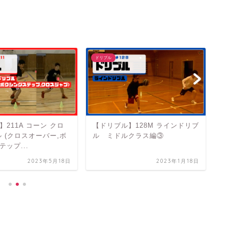
ドリブル
ド
211A コーン クロ
【ドリブル】128M ラインドリブ
【
ル (クロスオーバー,ボ
ル ミドルクラス編③
リ
ップ...
2023年5月18日
2023年1月18日