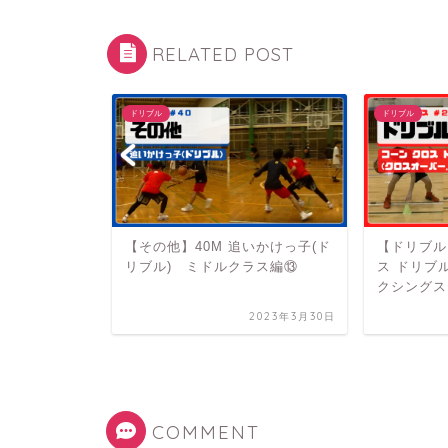
RELATED POST
ドリブル
ドリブル
 ラインドリブ
【その他】40M 追いかけっ子(ド
【ドリブル】
③
リブル) ミドルクラス編⑬
ス ドリブ
クシングステ
2023年1月18日
2023年3月30日
COMMENT