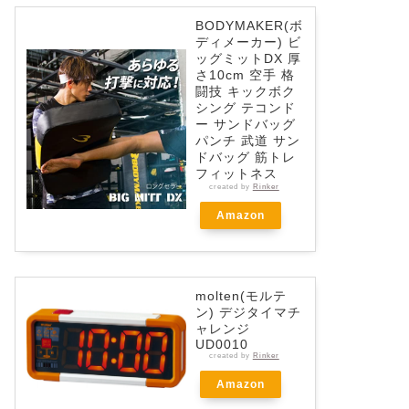
BODYMAKER(ボ
ディメーカー) ビ
ッグミットDX 厚
さ10cm 空手 格
闘技 キックボク
シング テコンド
ー サンドバッグ
パンチ 武道 サン
ドバッグ 筋トレ
フィットネス
created by
Rinker
Amazon
molten(モルテ
ン) デジタイマチ
ャレンジ
UD0010
created by
Rinker
Amazon