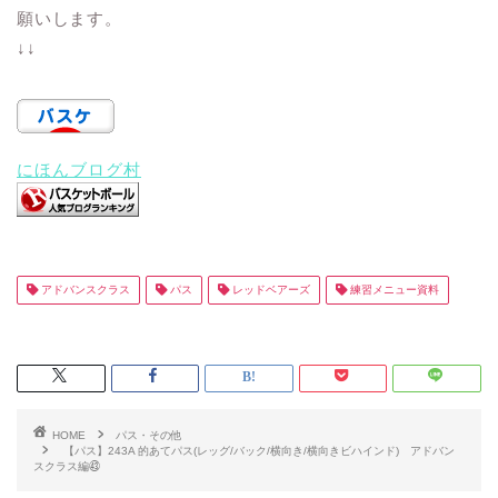
願いします。
↓↓
にほんブログ村
アドバンスクラス
パス
レッドベアーズ
練習メニュー資料
HOME
パス・その他
【パス】243A 的あてパス(レッグ/バック/横向き/横向きビハインド) アドバン
スクラス編㊸