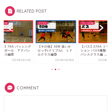
RELATED POST
・その他
ドリブル
パス・その他
パス】70A パッシング
【その他】40M 追いか
【パス】270A トラ
ニスボール アドバン
けっ子(ドリブル) ミド
ション パス5種類 
クラス編㉜
ルクラス編⑬
バンスクラス編 ...
2023年4月25日
2023年3月30日
2023年6
COMMENT