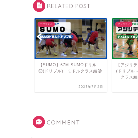
RELATED POST
アジリティ
アジリティ
A ラインアジ
【SUMO】57M SUMOドリル
【アジリテ
クラス編①
②(ドリブル) ミドルクラス編㉛
(ドリブル 
ークラス編
2023年1月21日
2023年7月2日
COMMENT