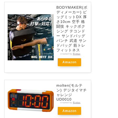
BODYMAKER(ボ
ディメーカー) ビ
ッグミットDX 厚
さ10cm 空手 格
闘技 キックボク
シング テコンド
ー サンドバッグ
パンチ 武道 サン
ドバッグ 筋トレ
フィットネス
created by
Rinker
Amazon
molten(モルテ
ン) デジタイマチ
ャレンジ
UD0010
created by
Rinker
Amazon