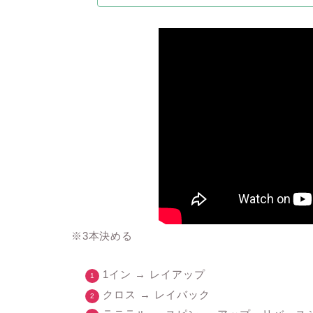
※3本決める
1イン → レイアップ
クロス → レイバック