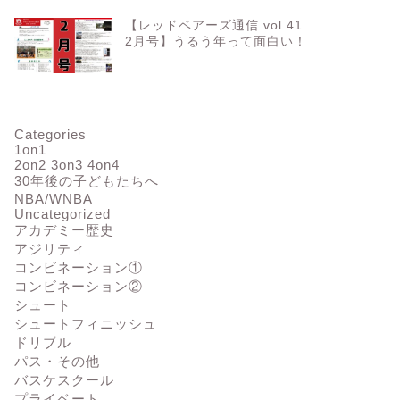
【レッドベアーズ通信 vol.41
2月号】うるう年って面白い！
ジリティ
アジリティ
Categories
1on1
2on2 3on3 4on4
30年後の子どもたちへ
SUMO】57M SUMOドリル
【アジリティ】283B ティムトレ
NBA/WNBA
(ドリブル) ミドルクラス編㉛
(ドリブル - アジリティ) ビギナ
Uncategorized
ークラス編㊶
アカデミー歴史
アジリティ
2023年7月2日
2023年7月16
コンビネーション①
コンビネーション②
シュート
シュートフィニッシュ
ドリブル
パス・その他
バスケスクール
プライベート