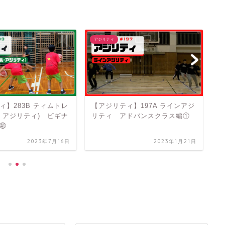
アジリティ
ア
ィ】283B ティムトレ
【アジリティ】197A ラインアジ
【
- アジリティ) ビギナ
リティ アドバンスクラス編①
②
㊶
2023年7月16日
2023年1月21日