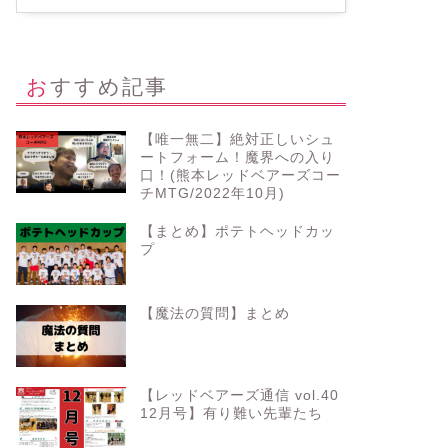
おすすめ記事
【唯一無二】絶対正しいシュ
ートフォーム！魔界への入り
口！(熊本レッドベアーズコー
チMTG/2022年10月)
【まとめ】ポテトヘッドカッ
プ
【魔法の質問】まとめ
【レッドベアーズ通信 vol.40
12月号】有り難い先輩たち