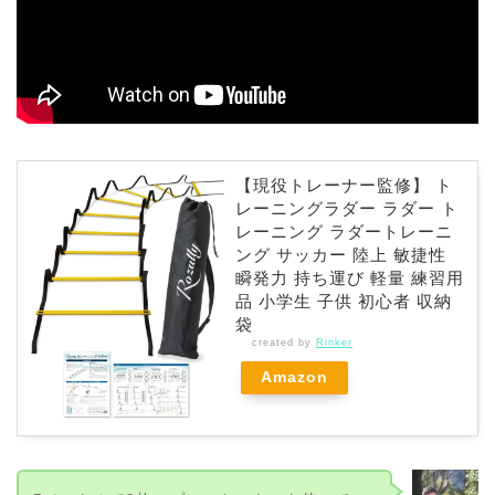
【現役トレーナー監修】 ト
レーニングラダー ラダー ト
レーニング ラダートレーニ
ング サッカー 陸上 敏捷性
瞬発力 持ち運び 軽量 練習用
品 小学生 子供 初心者 収納
袋
created by
Rinker
Amazon