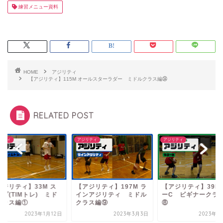
練習メニュー資料
HOME
アジリティ
【アジリティ】115M オールスターラダー ミドルクラス編㉞
RELATED POST
リティ
アジリティ
アジリティ
アジリティ】33M ス
【アジリティ】197M ラ
【アジリティ】39B
プ(TIMトレ) ミド
インアジリティ ミドル
ーC ビギナークラ
クラス編①
クラス編⑨
⑧
2023年1月12日
2023年3月3日
2023年2