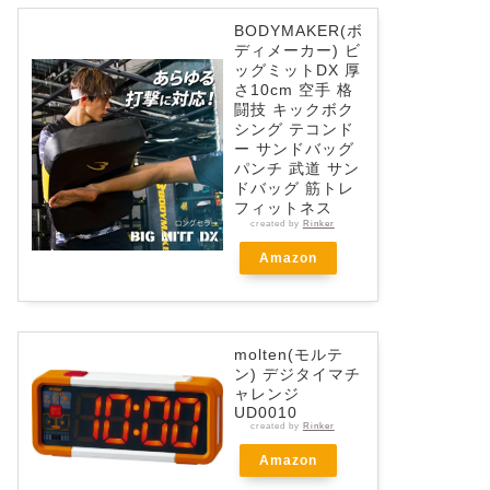
BODYMAKER(ボ
ディメーカー) ビ
ッグミットDX 厚
さ10cm 空手 格
闘技 キックボク
シング テコンド
ー サンドバッグ
パンチ 武道 サン
ドバッグ 筋トレ
フィットネス
created by
Rinker
Amazon
molten(モルテ
ン) デジタイマチ
ャレンジ
UD0010
created by
Rinker
Amazon