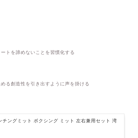
ュートを諦めないことを習慣化する
決める創造性を引き出すように声を掛ける
 パンチングミット ボクシング ミット 左右兼用セット 湾