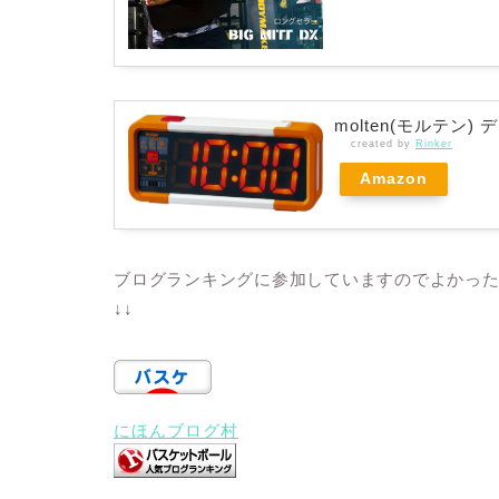
molten(モルテン)
created by
Rinker
Amazon
ブログランキングに参加していますのでよかっ
↓↓
にほんブログ村