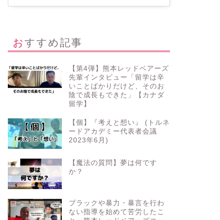
おすすめ記事
【第4弾】熊本レッドベアーズ
先輩インタビュー「留学は辛
いことばかりだけど、そのお
陰で成長もできた」【カナダ
留学】
【個】『考えと想い』 (トルネ
ードアカデミー代表者会議
2023年6月)
【魔法の質問】夢は何です
か？
ブラックや暴力・暴言を行わ
ない指導を始めて苦労したこ