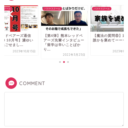
ケスクール
バスケスクール
バスケスクール
レッドベアーズ通信
【第4弾】熊本レッドベ
【魔法の質問⑧】家
l.39 10月号】濃ゆい
アーズ先輩インタビュー
誰かを褒めてーーー
過ごせまし...
「留学は辛いことばか
り...
2023年10月13日
2023年8月
2022年3月25日
COMMENT