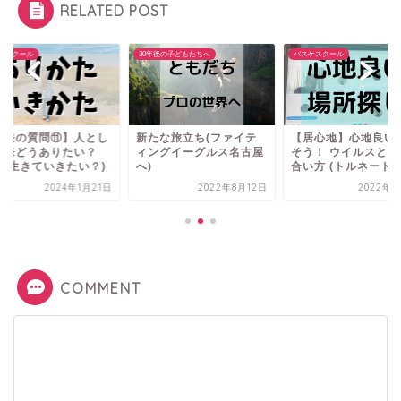
RELATED POST
ケスクール
30年後の子どもたちへ
バスケスクール
魔法の質問⑪】人とし
新たな旅立ち(ファイテ
【居心地】心地良い
将来どうありたい？
ィングイーグルス名古屋
そう！ ウイルスとの
どう生きていきたい？)
へ)
合い方 (トルネード..
2024年1月21日
2022年8月12日
2022年9
COMMENT