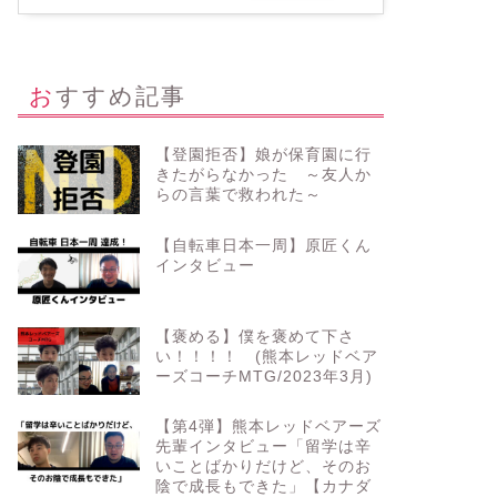
おすすめ記事
【登園拒否】娘が保育園に行
きたがらなかった ～友人か
らの言葉で救われた～
【自転車日本一周】原匠くん
インタビュー
【褒める】僕を褒めて下さ
い！！！！ (熊本レッドベア
ーズコーチMTG/2023年3月)
【第4弾】熊本レッドベアーズ
先輩インタビュー「留学は辛
いことばかりだけど、そのお
陰で成長もできた」【カナダ