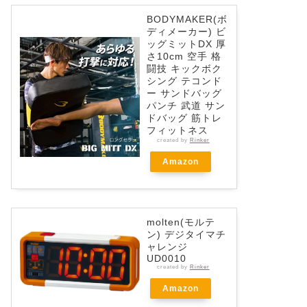
BODYMAKER(ボ
ディメーカー) ビ
ッグミットDX 厚
さ10cm 空手 格
闘技 キックボク
シング テコンド
ー サンドバッグ
パンチ 武道 サン
ドバッグ 筋トレ
フィットネス
created by
Rinker
Amazon
molten(モルテ
ン) デジタイマチ
ャレンジ
UD0010
created by
Rinker
Amazon