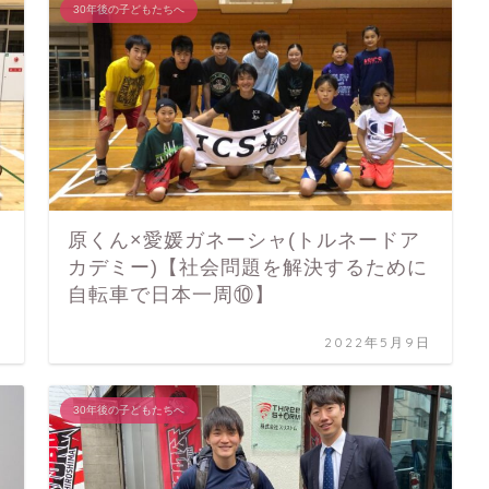
30年後の子どもたちへ
原くん×愛媛ガネーシャ(トルネードア
カデミー)【社会問題を解決するために
自転車で日本一周⑩】
日
2022年5月9日
30年後の子どもたちへ