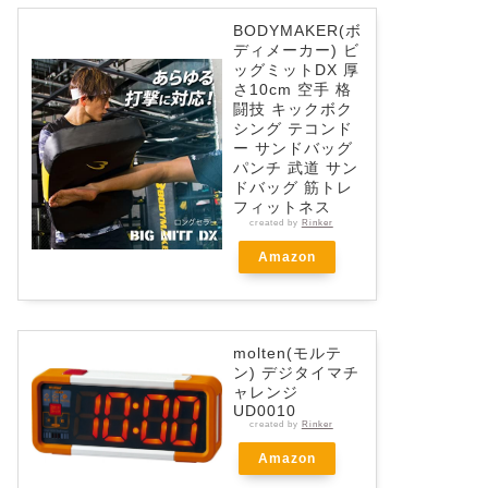
BODYMAKER(ボ
ディメーカー) ビ
ッグミットDX 厚
さ10cm 空手 格
闘技 キックボク
シング テコンド
ー サンドバッグ
パンチ 武道 サン
ドバッグ 筋トレ
フィットネス
created by
Rinker
Amazon
molten(モルテ
ン) デジタイマチ
ャレンジ
UD0010
created by
Rinker
Amazon