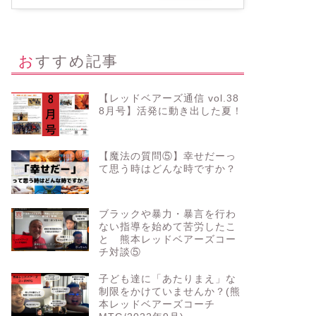
おすすめ記事
【レッドベアーズ通信 vol.38
8月号】活発に動き出した夏！
【魔法の質問⑤】幸せだーっ
て思う時はどんな時ですか？
ブラックや暴力・暴言を行わ
ない指導を始めて苦労したこ
と 熊本レッドベアーズコー
チ対談⑤
子ども達に「あたりまえ」な
制限をかけていませんか？(熊
本レッドベアーズコーチ