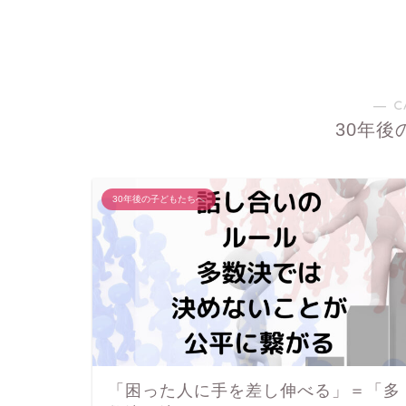
― C
30年後
30年後の子どもたちへ
「困った人に手を差し伸べる」＝「多