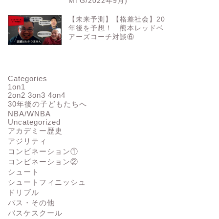
MTG/2022年9月)
【未来予測】【格差社会】20
年後を予想！ 熊本レッドベ
アーズコーチ対談⑥
Categories
1on1
2on2 3on3 4on4
30年後の子どもたちへ
NBA/WNBA
Uncategorized
アカデミー歴史
アジリティ
コンビネーション①
コンビネーション②
シュート
シュートフィニッシュ
ドリブル
パス・その他
バスケスクール