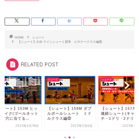
HOME
シュート
【シュート】41B ラインシュート競争 ビギナークラス編⑯
RELATED POST
ート
シュート
シュート
シュート】153M ヒッ
【シュート】159M ダブ
【シュート】157A 
&メイク(ゴールネット
ルボールシュート ミド
連続シュート(キャッ
す穴に当てる...
ルクラス編㉒
チ・1ドリ・2ドリス..
2023年4月18日
2023年5月6日
2023年7月