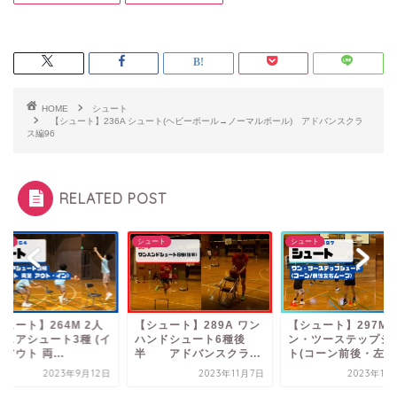
HOME
シュート
【シュート】236A シュート(ヘビーボール→ノーマルボール) アドバンスクラ
ス編96
RELATED POST
ート
シュート
シュート
ュート】264M 2人
【シュート】289A ワン
【シュート】297M 
チェアシュート3種 (イ
ハンドシュート6種後
ン・ツーステップシ
アウト 両...
半 アドバンスクラ...
ト(コーン前後・左右.
2023年9月12日
2023年11月7日
2023年11