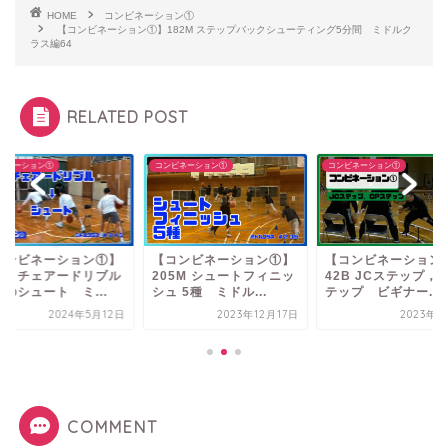
HOME
コンビネーション①
【コンビネーション①】182M ステップバックシューティング5分間 ミドルク
ラス編64
RELATED POST
ビネーション①
コンビネーション①
コンビネーション①
コンビネーション①】
【コンビネーション①】
【コンビネーション
45M チェアードリブル
205M シュートフィニッ
42B JCステップ，
のシュート ミ...
シュ 5種 ミドル...
テップ ビギナー...
2024年5月12日
2023年12月17日
2023年2
COMMENT