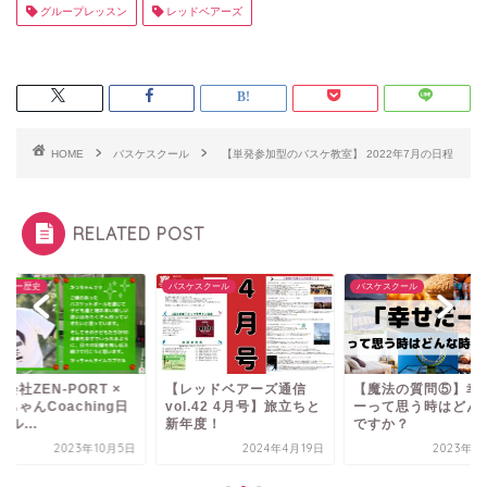
グループレッスン
レッドベアーズ
HOME
バスケスクール
【単発参加型のバスケ教室】 2022年7月の日程
RELATED POST
デミー歴史
バスケスクール
バスケスクール
会社ZEN-PORT ×
【レッドベアーズ通信
【魔法の質問⑤】幸
ちゃんCoaching日
vol.42 4月号】旅立ちと
ーって思う時はどん
トル...
新年度！
ですか？
2023年10月5日
2024年4月19日
2023年1