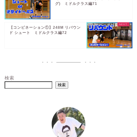
グ) ミドルクラス編71
【コンビネーション①】248M リバウン
ド シュート ミドルクラス編72
検索
検索