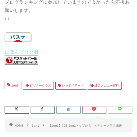
ブログランキングに参加していますのでよかったら応援お
願いします。
↓↓
にほんブログ村
1on1
ビギナークラス
レッドベアーズ
練習メニュー資料
HOME
1on1
【1on1】65B 1on1トップから ビギナークラス編㊻