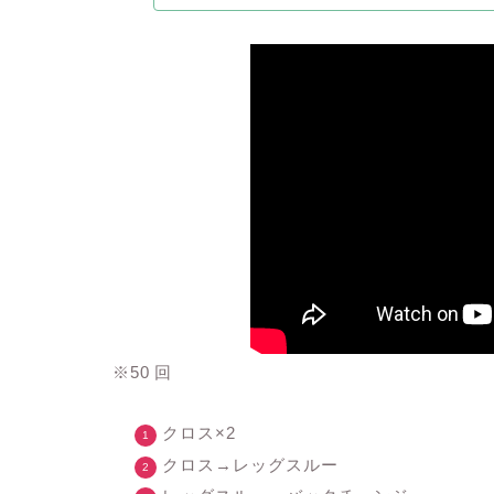
※50 回
クロス×2
クロス→レッグスルー