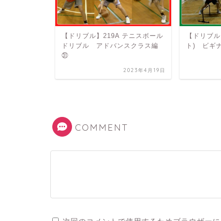
OK(テニスボ
【ドリブル】219A テニスボール
【ドリブル】
クラス編㊷
ドリブル アドバンスクラス編
ト) ビギ
㉛
2023年5月16日
2023年4月19日
COMMENT