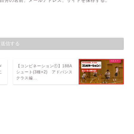
自分の名前、メールアドレス、サイトを保存する。
メ
【コンビネーション①】188A
に
シュート(3種×2) アドバンス
クラス編...