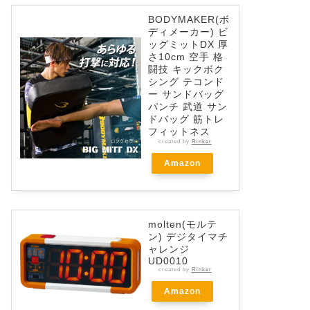
BODYMAKER(ボ
ディメーカー) ビ
ッグミットDX 厚
さ10cm 空手 格
闘技 キックボク
シング テコンド
ー サンドバッグ
パンチ 武道 サン
ドバッグ 筋トレ
フィットネス
created by
Rinker
Amazon
molten(モルテ
ン) デジタイマチ
ャレンジ
UD0010
created by
Rinker
Amazon