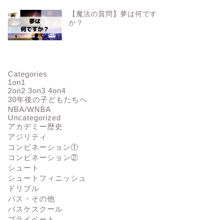
【魔法の質問】夢は何です
か？
ドリブル】219A テニスボール
【ドリブル】37B COK3(フロー
リブル アドバンスクラス編
ト) ビギナークラス編㉝
2023年4月19日
2023年5月2
Categories
1on1
2on2 3on3 4on4
30年後の子どもたちへ
NBA/WNBA
Uncategorized
アカデミー歴史
アジリティ
コンビネーション①
コンビネーション②
シュート
シュートフィニッシュ
ドリブル
パス・その他
バスケスクール
プライベート