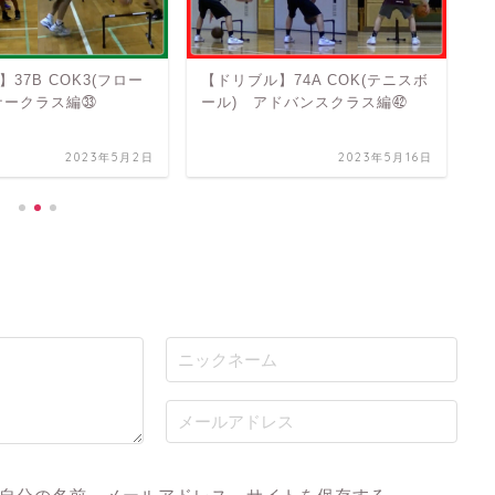
37B COK3(フロー
【ドリブル】74A COK(テニスボ
【
ナークラス編㉝
ール) アドバンスクラス編㊷
ド
㉛
2023年5月2日
2023年5月16日