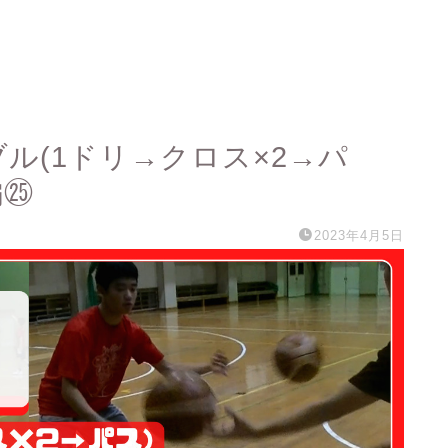
ブル(1ドリ→クロス×2→パ
編㉕
2023年4月5日