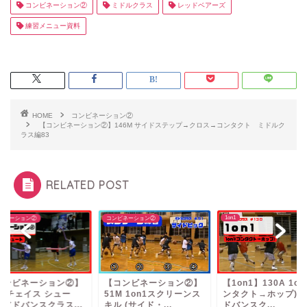
コンビネーション②
ミドルクラス
レッドベアーズ
練習メニュー資料
HOME
コンビネーション②
【コンビネーション②】146M サイドステップ→クロス→コンタクト ミドルク
ラス編83
RELATED POST
1on1
ビネーション②
コンビネーション②
コンビネーション②】
【コンビネーション②】
【1on1】130A 1on
A チェイス シュー
51M 1on1スクリーンス
ンタクト→ホップ) 
 アドバンスクラス...
キル (サイド・...
ドバンスク...