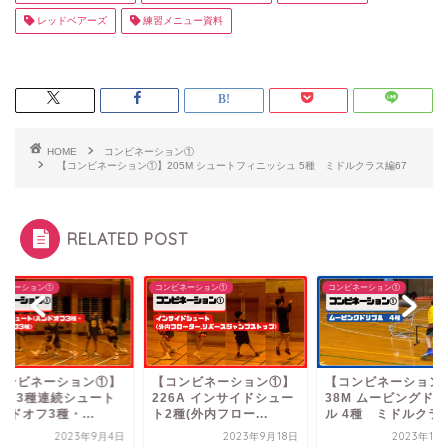
レッドベアーズ
練習メニュー資料
HOME
コンビネーション①
【コンビネーション①】205M シュートフィニッシュ 5種 ミドルクラス編67
RELATED POST
ビネーション①
コンビネーション①
コンビネーション①
コンビネーション①】
【コンビネーション①】
【コンビネーション
3A 3種連続シュート
226A インサイドシュー
38M ムービングド
ンドオフ3種・...
ト2種(外内フロー...
ル 4種 ミドルクラ..
2023年9月4日
2023年9月18日
2023年11