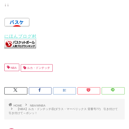
↓↓
にほんブログ村
NBA
ルカ・ドンチッチ
HOME
NBA/WNBA
【NBA】ルカ・ドンチッチ④(ダラス・マーベリックス 背番号77) 引き付けて
引き付けて～ポンッ！