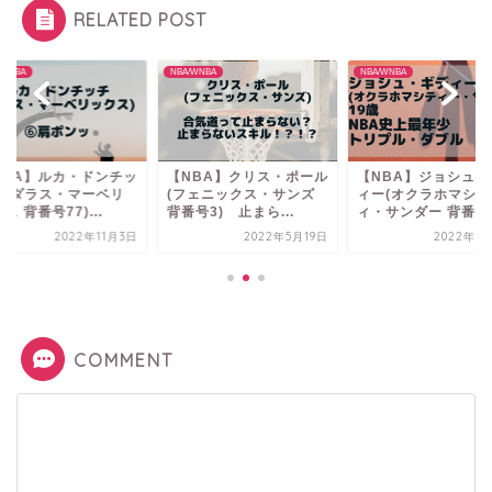
RELATED POST
/WNBA
NBA/WNBA
NBA/WNBA
NBA】ルカ・ドンチッ
【NBA】クリス・ポール
【NBA】ジョシュ・
⑥(ダラス・マーベリ
(フェニックス・サンズ
ィー(オクラホマシテ
ス 背番号77)...
背番号3) 止まら...
ィ・サンダー 背番号3.
2022年11月3日
2022年5月19日
2022年8
COMMENT