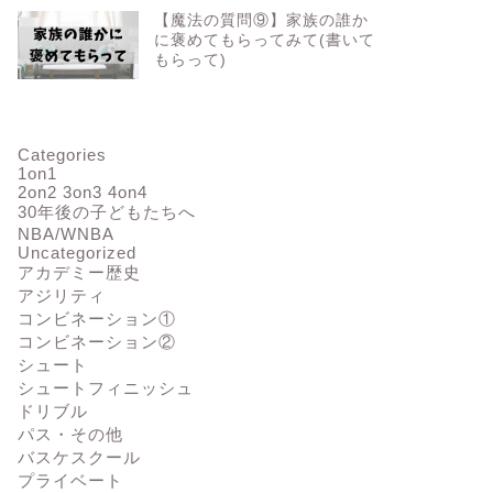
【魔法の質問⑨】家族の誰か
に褒めてもらってみて(書いて
もらって)
Categories
1on1
2on2 3on3 4on4
30年後の子どもたちへ
NBA/WNBA
Uncategorized
アカデミー歴史
アジリティ
コンビネーション①
コンビネーション②
シュート
シュートフィニッシュ
ドリブル
パス・その他
バスケスクール
プライベート