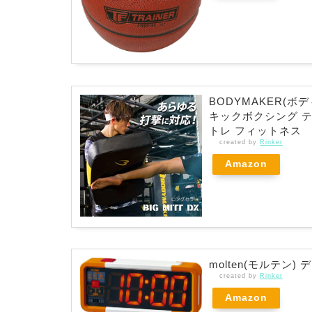
BODYMAKER(ボ
キックボクシング テ
トレ フィットネス
created by
Rinker
Amazon
molten(モルテン)
created by
Rinker
Amazon