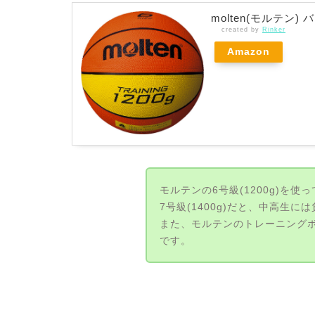
molten(モルテン)
created by
Rinker
Amazon
モルテンの6号級(1200g)を使
7号級(1400g)だと、中高生
また、モルテンのトレーニング
です。