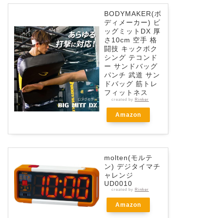
BODYMAKER(ボ
ディメーカー) ビ
ッグミットDX 厚
さ10cm 空手 格
闘技 キックボク
シング テコンド
ー サンドバッグ
パンチ 武道 サン
ドバッグ 筋トレ
フィットネス
created by
Rinker
Amazon
molten(モルテ
ン) デジタイマチ
ャレンジ
UD0010
created by
Rinker
Amazon