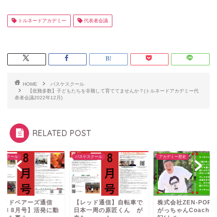
トルネードアカデミー
代表者会議
HOME
バスケスクール
【批難多数】子どもたちを非難して育ててませんか？(トルネードアカデミー代
表者会議2022年12月)
RELATED POST
ケスクール
バスケスクール
アカデミー歴史
レッドベアーズ通信
【レッド通信】自転車で
株式会社ZEN-PORT 
l.38 8月号】活発に動
日本一周の原匠くん が
がっちゃんCoachin