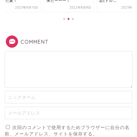
出した夏！
来たーーー！
記(トル...
2023年8月13日
2022年8月8日
2023年1
COMMENT
次回のコメントで使用するためブラウザーに自分の名
前、メールアドレス、サイトを保存する。