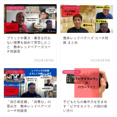
バスケスクール
バスケスクール
ブラックや暴力・暴言を行わ
熊本レッドベアーズ コーチ対
ない指導を始めて苦労したこ
談 まとめ
と 熊本レッドベアーズコー
チ対談⑤
2022年3月19日
2022年3月19日
バスケスクール
バスケスクール
「自己肯定感」「自尊心」の
子どもたちの集中力を引き出
育み方 熊本レッドベアーズ
す「ビデオカメラ」の別の使
コーチ対談④
い方￼