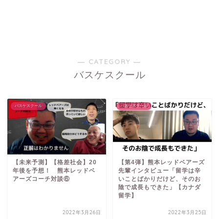
― CATEGORY ―
バスケスクール
バスケスクール
バスケスクール
【未来予測】【格差社会】20
【第4弾】熊本レッドベアーズ
年後を予想！ 熊本レッドベ
先輩インタビュー「留学は辛
アーズコーチ対談⑥
いことばかりだけど、そのお
陰で成長もできた」【カナダ
留学】
2022年3月26日
2022年3月25日