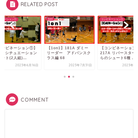
RELATED POST
1on1
ビネーション①
コンビネーション①
コンビネーション①】
【1on1】181A ダミー
【コンビネーション
94A シチュエーション
リーダー アドバンスク
217A リバースター
ート(2人組)...
ラス編 68
らのシュート6種 ...
2023年6月16日
2023年7月31日
2023年6
COMMENT