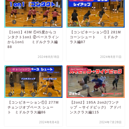
【1on1】43M ①45度からコ
【コンビネーション①】281M
ンタクト1on1 ②ベースライン
コーンシュート ミドルク
から1on1 ミドルクラス編
ラス編87
88
2024年8月18日
2024年8月11日
2on2 3on3 4on4
コンビネーション①
【コンビネーション①】277M
【2on2】195A 2on2(ワンナ
チェンジオブペース シュー
ップ ～サイドピック) アドバ
ト ミドルクラス編86
ンスクラス編115
2024年8月4日
2024年7月28日