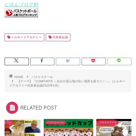
にほんブログ村
トルネードアカデミー
代表者会議
HOME
バスケスクール
【テーマ】『COMFORTS ～自分の居心地の良い場所を探そう！～』 (トルネー
ドアカデミー代表者会議2023年4月)
RELATED POST
ケスクール
バスケスクール
バスケスクール