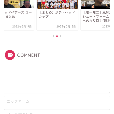
本レッドベアーズ コー
【まとめ】ポテトヘッド
【唯一無二】絶対正
対談 まとめ
カップ
シュートフォーム！
への入り口！(熊本レッ
2022年3月19日
2023年2月13日
2023年1
COMMENT